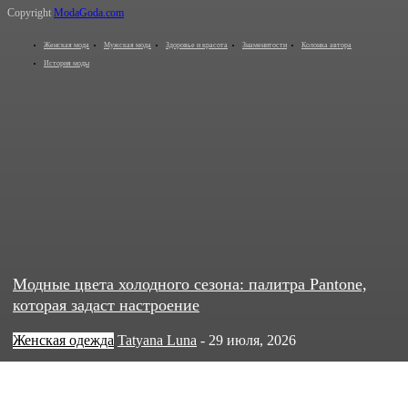
Copyright
ModaGoda.com
Женская мода
Мужская мода
Здоровье и красота
Знаменитости
Колонка автора
История моды
Модные цвета холодного сезона: палитра Pantone,
которая задаст настроение
Женская одежда
Tatyana Luna
-
29 июля, 2026