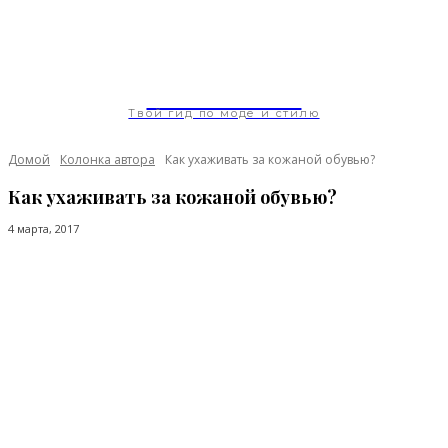
ModaGoda.com
Твой гид по моде и стилю
Домой
Колонка автора
Как ухаживать за кожаной обувью?
Как ухаживать за кожаной обувью?
4 марта, 2017
Facebook
Twitter
Pinterest
WhatsApp