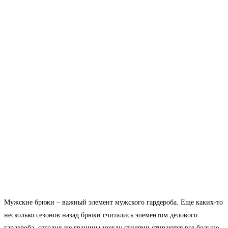
Мужские брюки – важный элемент мужского гардероба. Еще каких-то
несколько сезонов назад брюки считались элементом делового
гардероба, сегодня же границы между стилями стираются все больше,