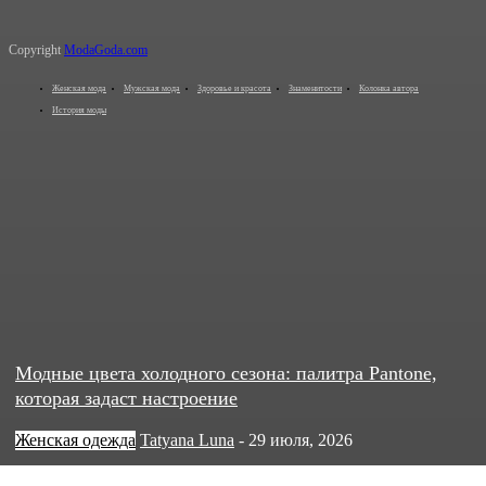
Copyright
ModaGoda.com
Женская мода
Мужская мода
Здоровье и красота
Знаменитости
Колонка автора
История моды
Модные цвета холодного сезона: палитра Pantone,
которая задаст настроение
Женская одежда
Tatyana Luna
-
29 июля, 2026