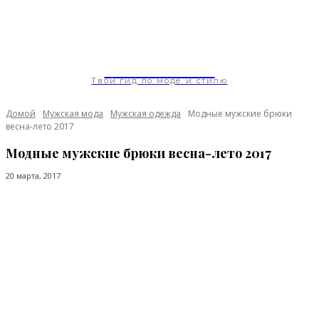
ModaGoda.com
Твой гид по моде и стилю
Домой
Мужская мода
Мужская одежда
Модные мужские брюки
весна-лето 2017
Модные мужские брюки весна-лето 2017
20 марта, 2017
Facebook
Twitter
Pinterest
WhatsApp