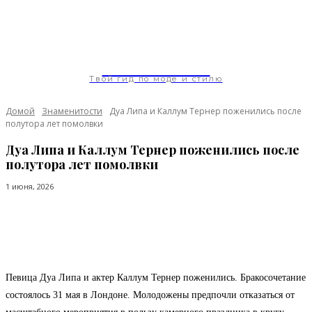
ModaGoda.com
Твой гид по моде и стилю
Домой
Знаменитости
Дуа Липа и Каллум Тернер поженились после
полутора лет помолвки
Дуа Липа и Каллум Тернер поженились после
полутора лет помолвки
1 июня, 2026
Facebook
Twitter
Pinterest
WhatsApp
Певица Дуа Липа и актер Каллум Тернер поженились. Бракосочетание
состоялось 31 мая в Лондоне. Молодожены предпочли отказаться от