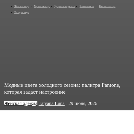
Женская мода
Мужская мода
Здоровье и красота
Знаменитости
Колонка автора
История моды
Модные цвета холодного сезона: палитра Pantone,
которая задаст настроение
Женская одежда
Tatyana Luna
-
29 июля, 2026