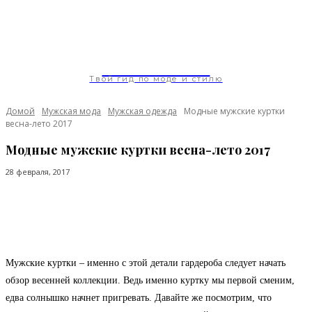
ModaGoda.com
Твой гид по моде и стилю
Домой
Мужская мода
Мужская одежда
Модные мужские куртки
весна-лето 2017
Модные мужские куртки весна-лето 2017
28 февраля, 2017
Facebook
Twitter
Pinterest
WhatsApp
Мужские куртки – именно с этой детали гардероба следует начать
обзор весенней коллекции. Ведь именно куртку мы первой сменим,
едва солнышко начнет пригревать. Давайте же посмотрим, что