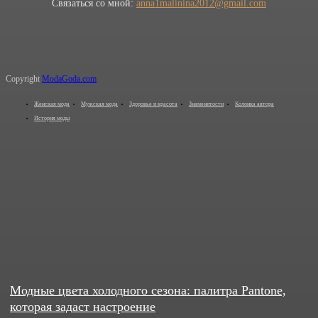
Связаться со мной:
anna1malinina2012@gmail.com
Copyright
ModaGoda.com
Женская мода
Мужская мода
Здоровье и красота
Знаменитости
Колонка автора
История моды
Модные цвета холодного сезона: палитра Pantone,
которая задаст настроение