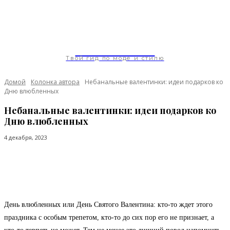
ModaGoda.com
Твой гид по моде и стилю
Домой
Колонка автора
Небанальные валентинки: идеи подарков ко
Дню влюбленных
Небанальные валентинки: идеи подарков ко
Дню влюбленных
4 декабря, 2023
Facebook
Twitter
Pinterest
WhatsApp
День влюбленных или День Святого Валентина: кто-то ждет этого
праздника с особым трепетом, кто-то до сих пор его не признает, а