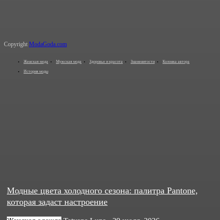
Copyright
ModaGoda.com
Женская мода
Мужская мода
Здоровье и красота
Знаменитости
Колонка автора
История моды
Модные цвета холодного сезона: палитра Pantone,
которая задаст настроение