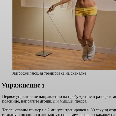
Жиросжигающая тренировка на скакалке
Упражнение 1
Первое упражнение направленно на пробуждение и разогрев мыш
пояснице, напрягите ягодицы и мышцы пресса.
Теперь ставим таймер на 2 минуты тренировок и 30 секунд отды
исходную позицию и две минуты прыгаем, вращая скакалку наз