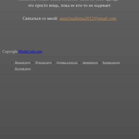
это просто вещь, пока ее кто-то не надевает.
Связаться со мной:
anna1malinina2012@gmail.com
Copyright
ModaGoda.com
Женская мода
Мужская мода
Здоровье и красота
Знаменитости
Колонка автора
История моды