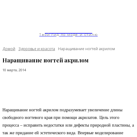
ModaGoda.com
Твой гид по моде и стилю
Домой
Здоровье и красота
Наращивание ногтей акрилом
Наращивание ногтей акрилом
10 марта, 2014
Facebook
Twitter
Pinterest
WhatsApp
Наращивание ногтей акрилом подразумевает увеличение длины
свободного ногтевого края при помощи акрилатов. Цель этого
процесса – исправить недостатки или дефекты природной пластины, а
так же придание ей эстетического вида. Впервые моделирование