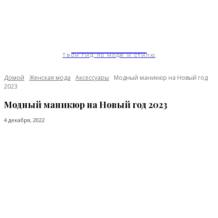
ModaGoda.com
Твой гид по моде и стилю
Домой
Женская мода
Аксессуары
Модный маникюр на Новый год
2023
Модный маникюр на Новый год 2023
4 декабря, 2022
Facebook
Twitter
Pinterest
WhatsApp