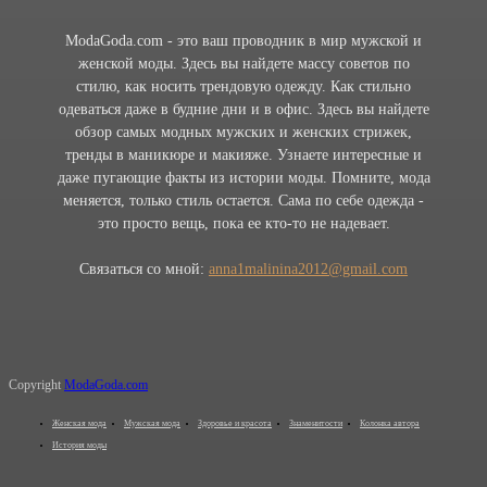
ModaGoda.com - это ваш проводник в мир мужской и
женской моды. Здесь вы найдете массу советов по
стилю, как носить трендовую одежду. Как стильно
одеваться даже в будние дни и в офис. Здесь вы найдете
обзор самых модных мужских и женских стрижек,
тренды в маникюре и макияже. Узнаете интересные и
даже пугающие факты из истории моды. Помните, мода
меняется, только стиль остается. Сама по себе одежда -
это просто вещь, пока ее кто-то не надевает.
Связаться со мной:
anna1malinina2012@gmail.com
Copyright
ModaGoda.com
Женская мода
Мужская мода
Здоровье и красота
Знаменитости
Колонка автора
История моды