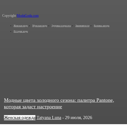
Copyright
ModaGoda.com
Женская мода
Мужская мода
Здоровье и красота
Знаменитости
Колонка автора
История моды
Модные цвета холодного сезона: палитра Pantone,
которая задаст настроение
Женская одежда
Tatyana Luna
-
29 июля, 2026