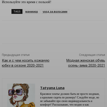
Используйте это время с пользой!
TAGS
маникюр
уход за волосами
Предыдущая статья
Следующая статья
Как и с чем носить кожаную
Модная женская обувь
юбку в сезоне 2020-2021
осень-зима 2020-2021
Tatyana Luna
Красивое платье должно быть не просто модным,
а идеально сидеть по размеру! Следуйте моде, но
не забывайте про свою индивидуальность и
комфорт! Рассказываю, что модно и как