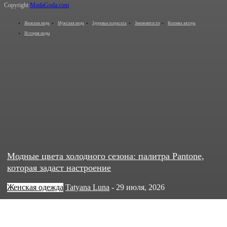
Copyright
ModaGoda.com
Женская мода
Мужская мода
Здоровье и красота
Знаменитости
Колонка автора
История моды
Модные цвета холодного сезона: палитра Pantone,
которая задаст настроение
Женская одежда
Tatyana Luna
-
29 июля, 2026