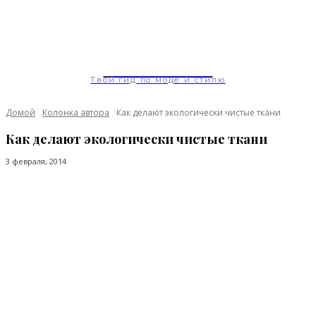
ModaGoda.com
Твой гид по моде и стилю
Домой
Колонка автора
Как делают экологически чистые ткани
Как делают экологически чистые ткани
3 февраля, 2014
Facebook
Twitter
Pinterest
WhatsApp