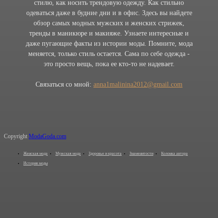
стилю, как носить трендовую одежду. Как стильно
одеваться даже в будние дни и в офис. Здесь вы найдете
обзор самых модных мужских и женских стрижек,
тренды в маникюре и макияже. Узнаете интересные и
даже пугающие факты из истории моды. Помните, мода
меняется, только стиль остается. Сама по себе одежда -
это просто вещь, пока ее кто-то не надевает.
Связаться со мной:
anna1malinina2012@gmail.com
Copyright
ModaGoda.com
Женская мода
Мужская мода
Здоровье и красота
Знаменитости
Колонка автора
История моды