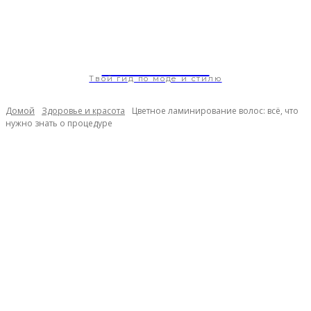
ModaGoda.com
Твой гид по моде и стилю
Домой
Здоровье и красота
Цветное ламинирование волос: всё, что
нужно знать о процедуре