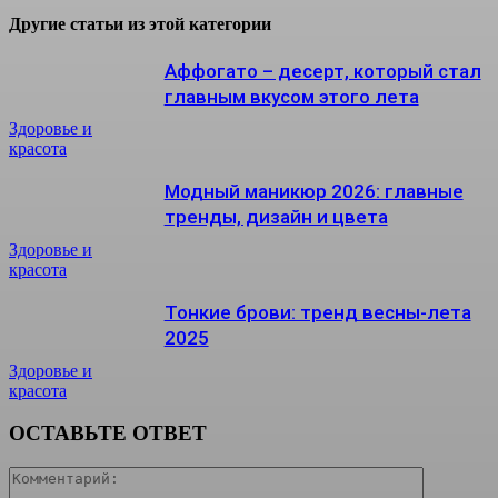
Другие статьи из этой категории
Аффогато – десерт, который стал
главным вкусом этого лета
Здоровье и
красота
Модный маникюр 2026: главные
тренды, дизайн и цвета
Здоровье и
красота
Тонкие брови: тренд весны-лета
2025
Здоровье и
красота
ОСТАВЬТЕ ОТВЕТ
Коммента