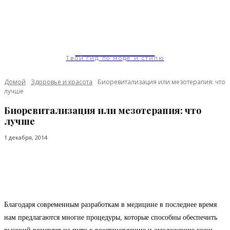
ModaGoda.com
Твой гид по моде и стилю
Домой
Здоровье и красота
Биоревитализация или мезотерапия: что
лучше
Биоревитализация или мезотерапия: что
лучше
1 декабря, 2014
Facebook
Twitter
Pinterest
WhatsApp
Благодаря современным разработкам в медицине в последнее время
нам предлагаются многие процедуры, которые способны обеспечить