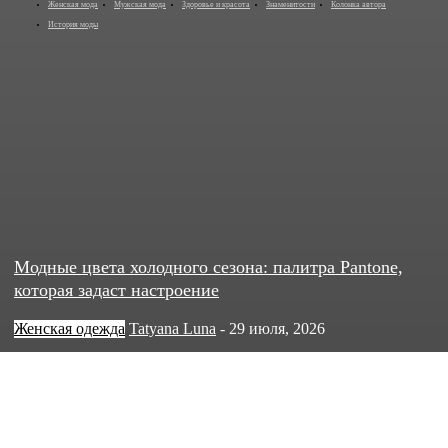
Женская мода
Мужская мода
Здоровье и красота
Знаменитости
Колонка автора
История моды
Модные цвета холодного сезона: палитра Pantone,
которая задаст настроение
Женская одежда
Tatyana Luna
-
29 июля, 2026