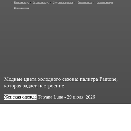
Женская мода
Мужская мода
Здоровье и красота
Знаменитости
Колонка автора
История моды
Модные цвета холодного сезона: палитра Pantone,
которая задаст настроение
Женская одежда
Tatyana Luna
-
29 июля, 2026