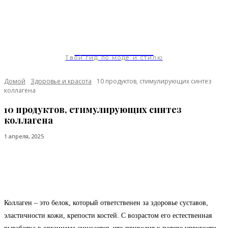
ModaGoda.com
Твой гид по моде и стилю
Домой
Здоровье и красота
10 продуктов, стимулирующих синтез
коллагена
10 продуктов, стимулирующих синтез
коллагена
1 апреля, 2025
Facebook
Twitter
Pinterest
WhatsApp
Коллаген – это белок, который ответственен за здоровье суставов,
эластичности кожи, крепости костей. С возрастом его естественная