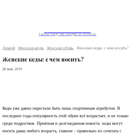
ModaGoda.com
Твой гид по моде и стилю
Домой
Женская мода
Женская обувь
Женские кеды: с чем носить?
Женские кеды: с чем носить?
28 мая, 2019
Facebook
Twitter
Pinterest
WhatsApp
Кеды уже давно перестали быть лишь спортивным атрибутом. В
последние годы популярность этой обуви всё возрастает, и не только
среди подростков. Приятная и долгожданная новость: кеды могут
носить дамы любого возраста, главное – правильно их сочетать с