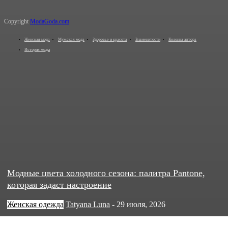
Copyright
ModaGoda.com
Женская мода
Мужская мода
Здоровье и красота
Знаменитости
Колонка автора
История моды
Модные цвета холодного сезона: палитра Pantone,
которая задаст настроение
Женская одежда
Tatyana Luna
-
29 июля, 2026