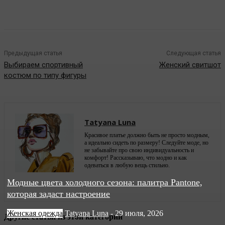
Предыдущая статья
Следующая статья
Выбираем спортивный
Женский свитшот
костюм по типу фигуры
Tatyana Luna
Красивое платье должно быть не просто модным,
а идеально сидеть по размеру! Следуйте моде, но
не забывайте про свою индивидуальность и
комфорт! Рассказываю, что модно и как
одеваться в любую вещь стильно.
Модные цвета холодного сезона: палитра Pantone,
которая задаст настроение
Женская одежда
Tatyana Luna
-
29 июля, 2026
Другие статьи из этой категории