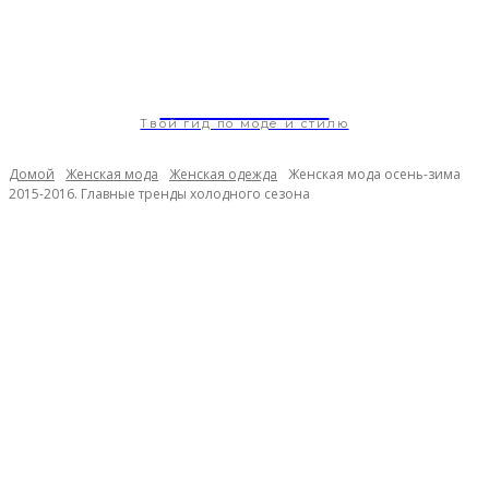
ModaGoda.com
Твой гид по моде и стилю
Домой
Женская мода
Женская одежда
Женская мода осень-зима
2015-2016. Главные тренды холодного сезона