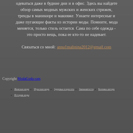
одеваться даже в будние дни и в офис. Здесь вы найдете
обзор самых модных мужских и женских стрижек,
тренды в маникюре и макияже. Узнаете интересные и
даже пугающие факты из истории моды. Помните, мода
меняется, только стиль остается. Сама по себе одежда -
это просто вещь, пока ее кто-то не надевает.
Связаться со мной:
anna1malinina2012@gmail.com
Copyright
ModaGoda.com
Женская мода
Мужская мода
Здоровье и красота
Знаменитости
Колонка автора
История моды