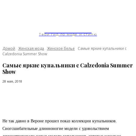
ModaGoda.com
Твой гид по моде и стилю
Домой
Женская мода
Женское белье
Самые яркие купальники с
Calzedonia Summer Show
Самые яркие купальники с Calzedonia Summer
Show
28 мая, 2018
Facebook
Twitter
Pinterest
WhatsApp
Не так давно в Вероне прошел показ коллекции купальников.
Сногсшибательные длинноногие модели с удовольствием