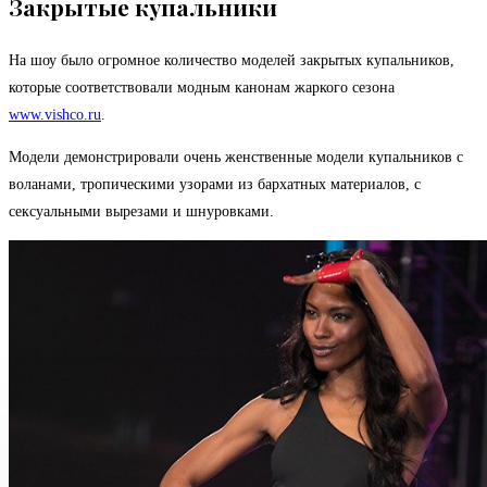
Закрытые купальники
На шоу было огромное количество моделей закрытых купальников,
которые соответствовали модным канонам жаркого сезона
www.vishco.ru
.
Модели демонстрировали очень женственные модели купальников с
воланами, тропическими узорами из бархатных материалов, с
сексуальными вырезами и шнуровками.