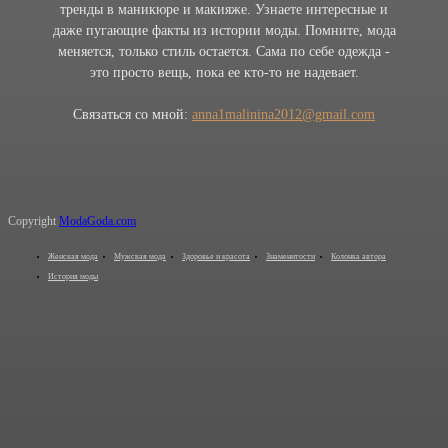
тренды в маникюре и макияже. Узнаете интересные и
даже пугающие факты из истории моды. Помните, мода
меняется, только стиль остается. Сама по себе одежда -
это просто вещь, пока ее кто-то не надевает.
Связаться со мной:
anna1malinina2012@gmail.com
Copyright
ModaGoda.com
Женская мода
Мужская мода
Здоровье и красота
Знаменитости
Колонка автора
История моды