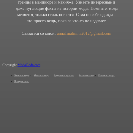
тренды в маникюре и макияже. Узнаете интересные и
даже пугающие факты из истории моды. Помните, мода
меняется, только стиль остается. Сама по себе одежда -
это просто вещь, пока ее кто-то не надевает.
Связаться со мной:
anna1malinina2012@gmail.com
Copyright
ModaGoda.com
Женская мода
Мужская мода
Здоровье и красота
Знаменитости
Колонка автора
История моды