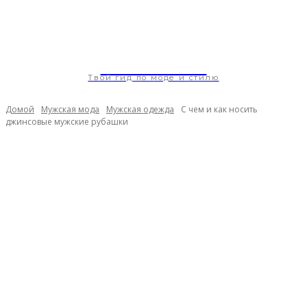
ModaGoda.com
Твой гид по моде и стилю
Домой
Мужская мода
Мужская одежда
С чем и как носить
джинсовые мужские рубашки