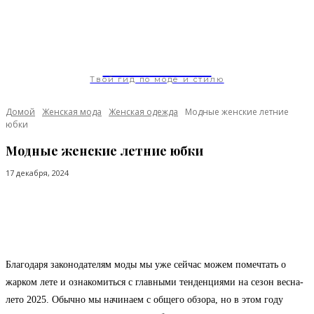
ModaGoda.com
Твой гид по моде и стилю
Домой
Женская мода
Женская одежда
Модные женские летние
юбки
Модные женские летние юбки
17 декабря, 2024
Facebook
Twitter
Pinterest
WhatsApp
Благодаря законодателям моды мы уже сейчас можем помечтать о
жарком лете и ознакомиться с главными тенденциями на сезон весна-
лето 2025. Обычно мы начинаем с общего обзора, но в этом году