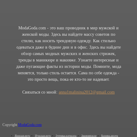
ModaGoda.com - это ваш проводник в мир мужской и
женской моды. Здесь вы найдете массу советов по
стилю, как носить трендовую одежду. Как стильно
одеваться даже в будние дни и в офис. Здесь вы найдете
обзор самых модных мужских и женских стрижек,
тренды в маникюре и макияже. Узнаете интересные и
даже пугающие факты из истории моды. Помните, мода
меняется, только стиль остается. Сама по себе одежда -
это просто вещь, пока ее кто-то не надевает.
Связаться со мной:
anna1malinina2012@gmail.com
Copyright
ModaGoda.com
Женская мода
Мужская мода
Здоровье и красота
Знаменитости
Колонка автора