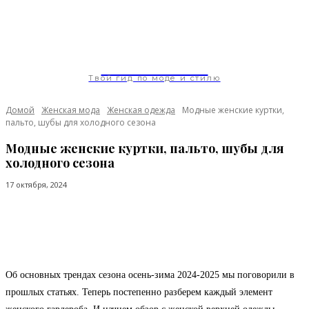
ModaGoda.com
Твой гид по моде и стилю
Домой
Женская мода
Женская одежда
Модные женские куртки,
пальто, шубы для холодного сезона
Модные женские куртки, пальто, шубы для
холодного сезона
17 октября, 2024
Facebook
Twitter
Pinterest
WhatsApp
Об основных трендах сезона осень-зима 2024-2025 мы поговорили в
прошлых статьях. Теперь постепенно разберем каждый элемент