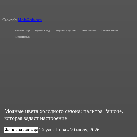
Copyright
ModaGoda.com
Женская мода
Мужская мода
Здоровье и красота
Знаменитости
Колонка автора
История моды
Модные цвета холодного сезона: палитра Pantone,
которая задаст настроение
Женская одежда
Tatyana Luna
-
29 июля, 2026