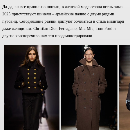
Да-да, вы все правильно поняли, в женской моде сезона осень-зима
2025 присутствуют шинели – армейские пальто с двумя рядами
пуговиц. Сегодняшние реалии диктуют облачаться в стиль милитари
даже женщинам. Christian Dior, Ferragamo, Miu Miu, Tom Ford и
другие красноречиво нам это продемонстрировали.