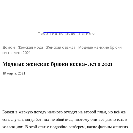
ModaGoda.com
Твой гид по моде и стилю
Домой
Женская мода
Женская одежда
Модные женские брюки
весна-лето 2021
Модные женские брюки весна-лето 2021
18 марта, 2021
Facebook
Twitter
Pinterest
WhatsApp
Брюки в жаркую погоду немного отходят на второй план, но всё же
есть случаи, когда без них не обойтись, поэтому они всё равно есть в
коллекциях. В этой статье подробно разберем, какие фасоны женских