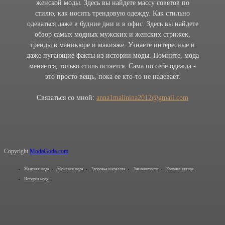
женской моды. Здесь вы найдете массу советов по
стилю, как носить трендовую одежду. Как стильно
одеваться даже в будние дни и в офис. Здесь вы найдете
обзор самых модных мужских и женских стрижек,
тренды в маникюре и макияже. Узнаете интересные и
даже пугающие факты из истории моды. Помните, мода
меняется, только стиль остается. Сама по себе одежда -
это просто вещь, пока ее кто-то не надевает.
Связаться со мной:
anna1malinina2012@gmail.com
Copyright
ModaGoda.com
Женская мода
Мужская мода
Здоровье и красота
Знаменитости
Колонка автора
История моды