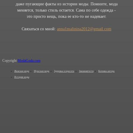
даже пугающие факты из истории моды. Помните, мода
меняется, только стиль остается. Сама по себе одежда -
это просто вещь, пока ее кто-то не надевает.
Связаться со мной:
anna1malinina2012@gmail.com
Copyright
ModaGoda.com
Женская мода
Мужская мода
Здоровье и красота
Знаменитости
Колонка автора
История моды