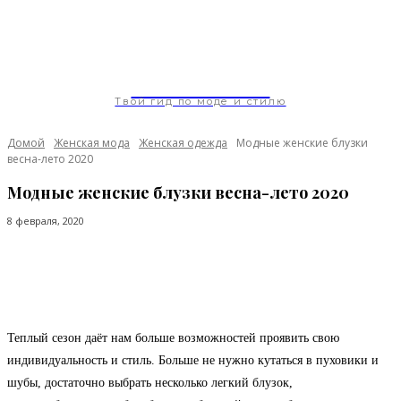
ModaGoda.com
Твой гид по моде и стилю
Домой
Женская мода
Женская одежда
Модные женские блузки
весна-лето 2020
Модные женские блузки весна-лето 2020
8 февраля, 2020
Facebook
Twitter
Pinterest
WhatsApp
Теплый сезон даёт нам больше возможностей проявить свою
индивидуальность и стиль. Больше не нужно кутаться в пуховики и
шубы, достаточно выбрать несколько легкий блузок,