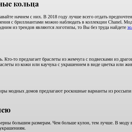
ные кольца
давайте начнем с них. В 2018 году лучше всего отдать предпоч
ия с бриллиантами можно наблюдать в коллекции Chanel. Модн
одним из трендов являются логотипы, то Вы без труда найдете
з
 Кто-то предлагает браслеты из жемчуга с подвесками из драгоц
леты из кожи или каучука с украшением в виде цветка или жи
иры модных домов предлагают роскошные варианты из россыпи 
шею
ерны большим размерам. Чем больше кулон, тем лучше. В моду ве
 украшениям.