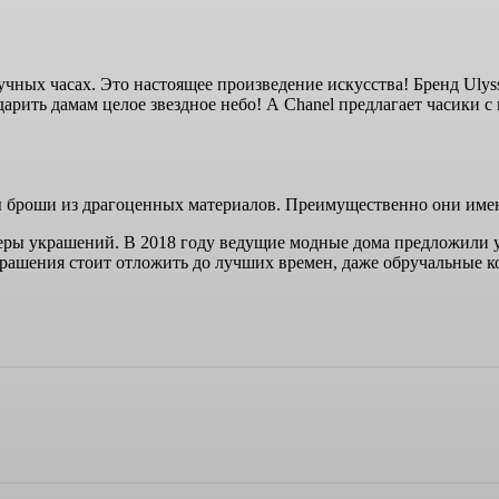
учных часах. Это настоящее произведение искусства! Бренд Uly
подарить дамам целое звездное небо! А Chanel предлагает часики
ы броши из драгоценных материалов. Преимущественно они имеют
еры украшений. В 2018 году ведущие модные дома предложили у
шения стоит отложить до лучших времен, даже обручальные кол