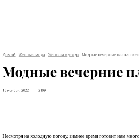
Домой
Женская мода
Женская одежда
Модные вечерние платья осен
Модные вечерние пл
16 ноября, 2022
2199
Facebook
Twitter
Pinterest
WhatsApp
Несмотря на холодную погоду, зимнее время готовит нам много