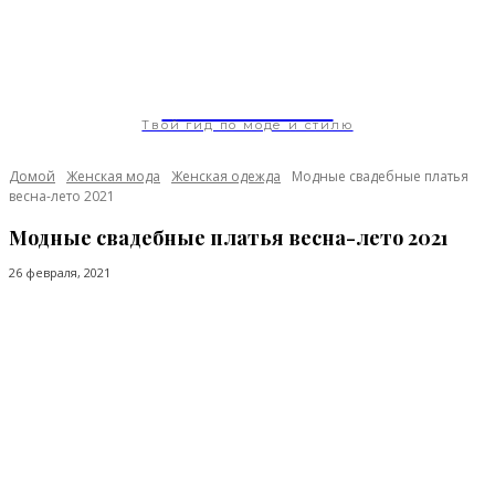
ModaGoda.com
Твой гид по моде и стилю
Домой
Женская мода
Женская одежда
Модные свадебные платья
весна-лето 2021
Модные свадебные платья весна-лето 2021
26 февраля, 2021
Facebook
Twitter
Pinterest
WhatsApp