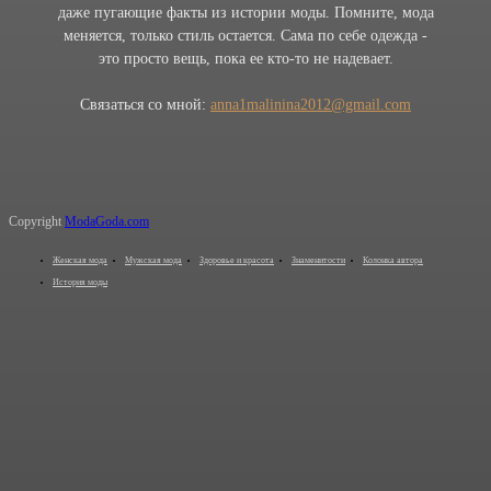
даже пугающие факты из истории моды. Помните, мода
меняется, только стиль остается. Сама по себе одежда -
это просто вещь, пока ее кто-то не надевает.
Связаться со мной:
anna1malinina2012@gmail.com
Copyright
ModaGoda.com
Женская мода
Мужская мода
Здоровье и красота
Знаменитости
Колонка автора
История моды