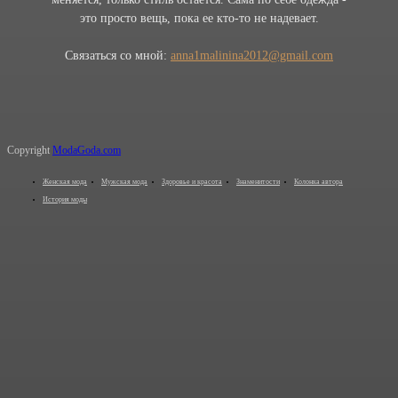
это просто вещь, пока ее кто-то не надевает.
Связаться со мной:
anna1malinina2012@gmail.com
Copyright
ModaGoda.com
Женская мода
Мужская мода
Здоровье и красота
Знаменитости
Колонка автора
История моды