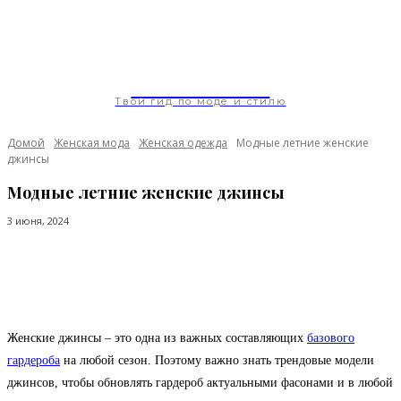
ModaGoda.com
Твой гид по моде и стилю
Домой
Женская мода
Женская одежда
Модные летние женские
джинсы
Модные летние женские джинсы
3 июня, 2024
Facebook
Twitter
Pinterest
WhatsApp
Женские джинсы – это одна из важных составляющих
базового
гардероба
на любой сезон. Поэтому важно знать трендовые модели
джинсов, чтобы обновлять гардероб актуальными фасонами и в любой