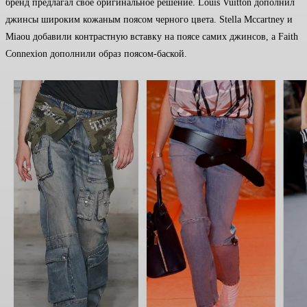
бренд предлагал свое оригинальное решение. Louis Vuitton дополнил
джинсы широким кожаным поясом черного цвета. Stella Mccartney и
Miaou добавили контрастную вставку на поясе самих джинсов, а Faith
Connexion дополнили образ поясом-баской.