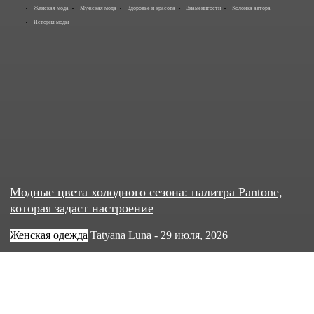
Женская мода
Мужская мода
Здоровье и красота
Знаменитости
Колонка автора
История моды
Модные цвета холодного сезона: палитра Pantone,
которая задаст настроение
Женская одежда
Tatyana Luna
-
29 июля, 2026