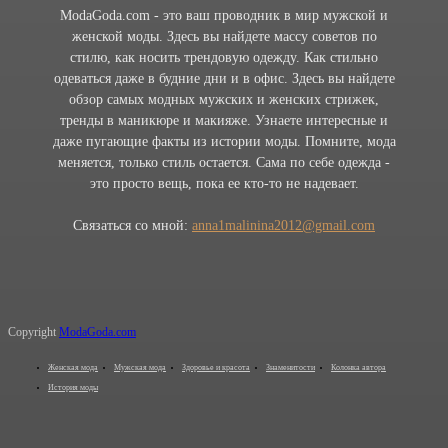
ModaGoda.com - это ваш проводник в мир мужской и
женской моды. Здесь вы найдете массу советов по
стилю, как носить трендовую одежду. Как стильно
одеваться даже в будние дни и в офис. Здесь вы найдете
обзор самых модных мужских и женских стрижек,
тренды в маникюре и макияже. Узнаете интересные и
даже пугающие факты из истории моды. Помните, мода
меняется, только стиль остается. Сама по себе одежда -
это просто вещь, пока ее кто-то не надевает.
Связаться со мной:
anna1malinina2012@gmail.com
Copyright
ModaGoda.com
Женская мода
Мужская мода
Здоровье и красота
Знаменитости
Колонка автора
История моды