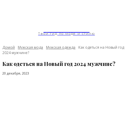
ModaGoda.com
Твой гид по моде и стилю
Домой
Мужская мода
Мужская одежда
Как одеться на Новый год
2024 мужчине?
Как одеться на Новый год 2024 мужчине?
20 декабря, 2023
Facebook
Twitter
Pinterest
WhatsApp