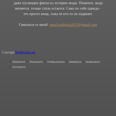
даже пугающие факты из истории моды. Помните, мода
меняется, только стиль остается. Сама по себе одежда -
это просто вещь, пока ее кто-то не надевает.
Связаться со мной:
anna1malinina2012@gmail.com
Copyright
ModaGoda.com
Женская мода
Мужская мода
Здоровье и красота
Знаменитости
Колонка автора
История моды