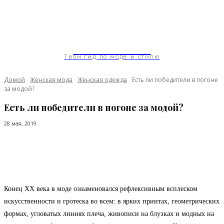
ModaGoda.com
Твой гид по моде и стилю
Домой
Женская мода
Женская одежда
Есть ли победители в погоне
за модой?
Есть ли победители в погоне за модой?
28 мая, 2019
Facebook
Twitter
Pinterest
WhatsApp
Конец XX века в моде ознаменовался рефлексивным всплеском
искусственности и гротеска во всем: в ярких принтах, геометрических
формах, угловатых линиях плеча, живописи на блузках и модных на