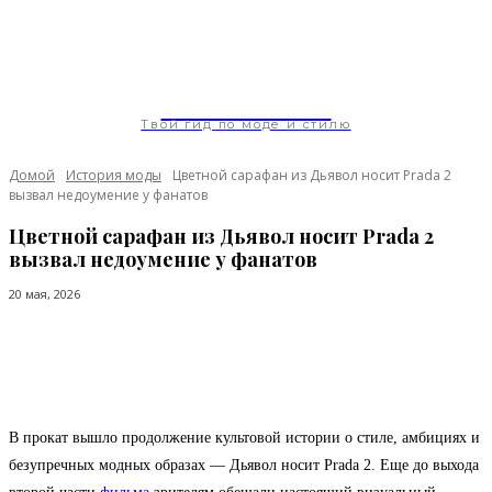
ModaGoda.com
Твой гид по моде и стилю
Домой
История моды
Цветной сарафан из Дьявол носит Prada 2
вызвал недоумение у фанатов
Цветной сарафан из Дьявол носит Prada 2
вызвал недоумение у фанатов
20 мая, 2026
Facebook
Twitter
Pinterest
WhatsApp
В прокат вышло продолжение культовой истории о стиле, амбициях и
безупречных модных образах — Дьявол носит Prada 2. Еще до выхода