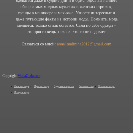
одеваться даже в будние дни и в офис. Здесь вы найдете
обзор самых модных мужских и женских стрижек,
тренды в маникюре и макияже. Узнаете интересные и
даже пугающие факты из истории моды. Помните, мода
меняется, только стиль остается. Сама по себе одежда -
это просто вещь, пока ее кто-то не надевает.
Связаться со мной:
anna1malinina2012@gmail.com
Copyright
ModaGoda.com
Женская мода
Мужская мода
Здоровье и красота
Знаменитости
Колонка автора
История моды