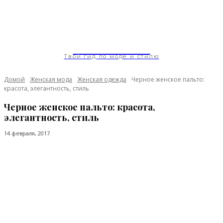
ModaGoda.com
Твой гид по моде и стилю
Домой
Женская мода
Женская одежда
Черное женское пальто:
красота, элегантность, стиль
Черное женское пальто: красота,
элегантность, стиль
14 февраля, 2017
Facebook
Twitter
Pinterest
WhatsApp