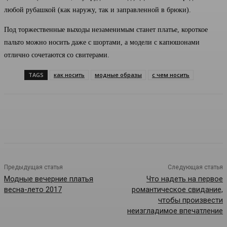
любой рубашкой (как наружу, так и заправленной в брюки).
Под торжественные выходы незаменимым станет платье, короткое
пальто можно носить даже с шортами, а модели с капюшонами
отлично сочетаются со свитерами.
TAGS
как носить
модные образы
с чем носить
Предыдущая статья
Следующая статья
Модные вечерние платья
Что надеть на первое
весна-лето 2017
романтическое свидание,
чтобы произвести
неизгладимое впечатление