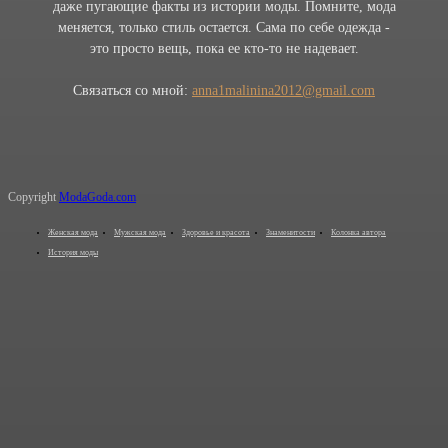
даже пугающие факты из истории моды. Помните, мода
меняется, только стиль остается. Сама по себе одежда -
это просто вещь, пока ее кто-то не надевает.
Связаться со мной:
anna1malinina2012@gmail.com
Copyright
ModaGoda.com
Женская мода
Мужская мода
Здоровье и красота
Знаменитости
Колонка автора
История моды