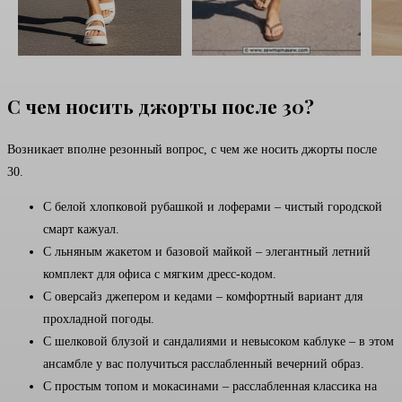
С чем носить джорты после 30?
Возникает вполне резонный вопрос, с чем же носить джорты после
30.
С белой хлопковой рубашкой и лоферами – чистый городской
смарт кажуал.
С льняным жакетом и базовой майкой – элегантный летний
комплект для офиса с мягким дресс-кодом.
С оверсайз джепером и кедами – комфортный вариант для
прохладной погоды.
С шелковой блузой и сандалиями и невысоком каблуке – в этом
ансамбле у вас получиться расслабленный вечерний образ.
С простым топом и мокасинами – расслабленная классика на