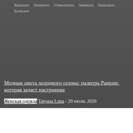
Женская мода
Мужская мода
Здоровье и красота
Знаменитости
Колонка автора
История моды
Модные цвета холодного сезона: палитра Pantone,
которая задаст настроение
Женская одежда
Tatyana Luna
-
29 июля, 2026