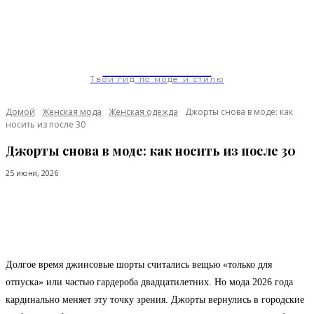
ModaGoda.com
Твой гид по моде и стилю
Домой
Женская мода
Женская одежда
Джорты снова в моде: как
носить из после 30
Джорты снова в моде: как носить из после 30
25 июня, 2026
Facebook
Twitter
Pinterest
WhatsApp
Долгое время джинсовые шорты считались вещью «только для
отпуска» или частью гардероба двадцатилетних. Но мода 2026 года
кардинально меняет эту точку зрения. Джорты вернулись в городские